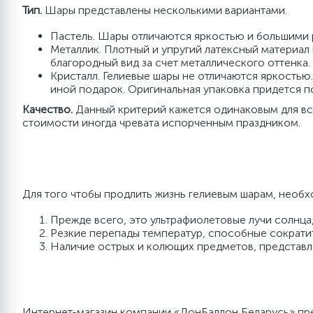
Конфетти, пенопласт,
2
Тип.
Шары представлены несколькими вариантами.
Свадьба
серпантин, глиттер
Пастель. Шары отличаются яркостью и большими 
Металлик. Плотный и упругий латексный материал
Наклейки
благородный вид за счет металлического оттенка.
Кристалл. Гелиевые шары не отличаются яркостью
иной подарок. Оригинальная упаковка придется п
Одноразовая посуда
Качество.
Данный критерий кажется одинаковым для все
стоимости иногда чревата испорченным праздником.
Топперы
Одноразовые салфетки
Для того чтобы продлить жизнь гелиевым шарам, необх
Прежде всего, это ультрафиолетовые лучи солнца,
Шпажки для канапе и
Резкие перепады температур, способные сократит
десертов
Наличие острых и колющих предметов, представл
Парики, пряди, бороды и носы
Интернет-магазин компании «ДонБаллон Беларусь» пред