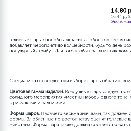
Стойки для шаров
Наполнитель для подарков
Праздничная тематика
Хлопушки, краска Холи
Лента кружев
Любимые гер
36''/91
День 
Серпа
Наборы
Перга
14.80 
16.44 руб.
3
5
Праздники
Аксессуары и атрибутика
Флористика
Аэромозаика
Лента шифон
Упаковка на 
Мужские
9''/13 
Новор
Шарик
Наборы
Экономия 
3
Гелиевые шары способны украсить любое торжество ил
Хэллоуин
Карнавальные наборы
Клей для шаров
17"/43см
Лепестки роз
Лента фатин
Упаковка с л
Новогодние п
Новый
Наборы
добавляет мероприятию волшебности, будь то день рож
популярный атрибут. Для того чтобы праздник ошеломл
Мыльные пузыри, слаймы,
17
Аэродизайн
Полироль для шаров
Флористическ
Пакеты, упако
Разно
Склад
наборы для лепки
Поздравления и пожелания
Игровые наборы
Цветная упак
Праздничная 
Специалисты советуют при выборе шаров обратить вним
Цветовая гамма изделий.
Воздушные шары следует подб
13
солидного мероприятия уместны наборы одного тона, 
Разное
Светодиодные надписи
Крафтовая бу
Праздничные
с рисунками и надписями.
Форма шаров.
Параметр весьма значимый, так должен 
7
Любимые герои
Открытки
Цветочные м
формы. Влюбленные по достоинству оценят гелиевые ш
животных. Форма шара также должна соответствовать 