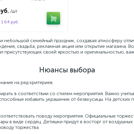
ная
ои
 см
Рождения
нтин
 коробок 3 в 1
мент
руб.
/шт
3
2
2
2
5
6
День Рождения
см
ожденный
и пенопласт
 коробок 5 в 1
1.64 руб.
5
6
и небольшой семейный праздник, создавая атмосферу отлич
юбовью
акеты для вина
 год
 коробок 6 в 1
дения, свадьба, рекламная акция или открытие магазина. В
ял присутствующих своей яркостью и оригинальностью, важ
24
ая сетка
вка для вина
е
ные коробки
Нюансы выбора
3
овочная бумага
тематика и пожелания
ание на ряд критериев.
ирать в соответствии со стилем мероприятия. Важно учиты
способные избавить украшение от безвкусицы. На детских 
мага однотонная
соответствовать поводу мероприятия. Официальные торжес
отивы
ары в виде сердец. Детишки придут в восторг от воздушны
поводу торжества.