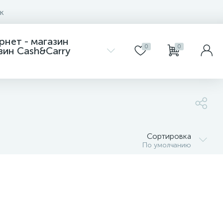
к
Интернет - магазин
0
0
азин Cash&Carry
11
Сортировка
По умолчанию
15
20
11