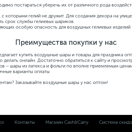
 см
Рождения
' ультра Сердца
ичная тематика
нтин
одимо постараться уберечь их от различного рода воздейст
 с которыми гелий не дружит. Для создания декора на улиц
3
3
5
4
6
ь срок службы гелиевых шариков.
см
ожденный
льные фигуры
и пенопласт
яющих особую опасность для воздушных гелиевых изделий.
3
5
1
 год
 ультра Сердца
Преимущества покупки у нас
лагает купить воздушные шары и товары для праздника опт
24
17
е
для фотозоны
изайн
о делать онлайн. Достаточно обратиться к сайту и просмот
ов – шары из латекса и фольги по вполне приемлемым цена
ичные варианты оплаты.
20
 ультра Звезды
вления и пожелания
нтам? Заказывайте воздушные шары у нас оптом!
13
е
7
ои
оз
Контакты
Магазин Cash&Carry
Система скид