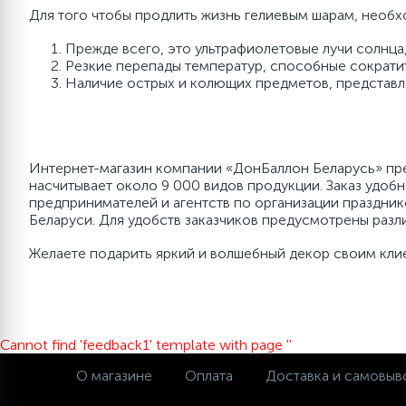
Стойки для шаров
Лента кружевная
Любимые герои
Хлопушки, краска Холи
Наборы коробок 3 в 1
36''/91
День 
30-36'
Праздн
Серпа
Для того чтобы продлить жизнь гелиевым шарам, необх
Прежде всего, это ультрафиолетовые лучи солнца,
2
2
5
Резкие перепады температур, способные сократит
Аксессуары и атрибутика
Лента шифон
Мужские
Аэромозаика
Наборы коробок 5 в 1
Праздники
9''/13 
Новор
Специа
Шарик
Наличие острых и колющих предметов, представл
Карнавальные наборы
Лента фатин
Новогодние пакеты для вина
Клей для шаров
Наборы коробок 6 в 1
17"/43см
Хэллоуин
Лепестки роз
Новый
40-70'
Интернет-магазин компании «ДонБаллон Беларусь» пред
Мыльные пузыри, слаймы,
Пакеты, упаковка для вина
Полироль для шаров
Складные коробки
Разно
Шары 
Аэрод
насчитывает около 9 000 видов продукции. Заказ удобн
наборы для лепки
предпринимателей и агентств по организации праздник
Беларуси. Для удобств заказчиков предусмотрены разл
Праздничная тематика и пожелания
Игровые наборы
30-36''
Поздра
Желаете подарить яркий и волшебный декор своим клие
Праздничные
Светодиодные надписи
Разно
Cannot find 'feedback1' template with page ''
Цветочные мотивы
Открытки
Любимые гер
О магазине
Оплата
Доставка и самовыв