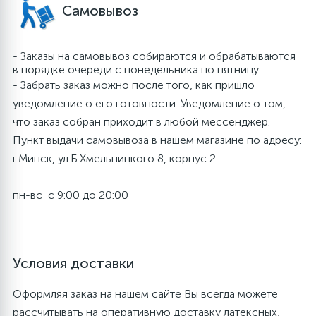
Аксессуары и атрибутика
Флористика
Аэромозаика
Самовывоз
Карнавальные наборы
Клей для шаров
- Заказы на самовывоз собираются и обрабатываются
в порядке очереди с понедельника по пятницу.
- Забрать заказ можно после того, как пришло
Полироль для шаров
Мыльные пузыри, слаймы, наборы для лепки
уведомление о его готовности. Уведомление о том,
что заказ собран приходит в любой мессенджер.
Пункт выдачи самовывоза в нашем магазине по адресу:
Игровые наборы
г.Минск, ул.Б.Хмельницкого 8, корпус 2
Светодиодные надписи
пн-вс с 9:00 до 20:00
Открытки
Условия доставки
Конфетти, пенопласт, серпантин, глиттер
Оформляя заказ на нашем сайте Вы всегда можете
рассчитывать на оперативную доставку латексных,