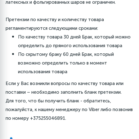
Специальные шары
Буквы и надписи
Грузики
Дождик, тассел, фотозона
Банты
латексных и фольгированных шаров не ограничен.
20
Претензии по качеству и количеству товара
Шары для упаковки
3D Фигуры и Deco Bubble
Оформительское оборудование
Гирлянды, плакаты, подвески
Наполнитель для коробок
регламентируются следующими сроками:
По качеству товара 30 дней Брак, который можно
Deco Bubble
Палочки и насадки
Колпаки
Пакеты
определить до прямого использования товара
По скрытому браку 60 дней Брак, который
7
Маркеры и наклейки
Свечи для торта
Коробки для воздушных шаров
возможно определить только в момент
использования товара
Бумага
Печать на шарах
Конверты для денег
Если у Вас возникли вопросы по качеству товара или
поставки – необходимо заполнить бланк претензии.
Для того, что бы получить бланк - обратитесь,
Открытки Мини
Для вина
Компрессоры и насосы
пожалуйста, к нашему менеджеру по Viber либо позвонив
по номеру +375255046891.
3
Стойки для шаров
Наполнитель для подарков
Хлопушки, краска Холи
5