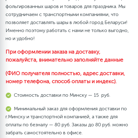
Наклейки
фольгированных шаров и товаров для праздника. Мы
сотрудничаем с транспортными компаниями, что
позволяет доставлять шары в любой город Беларуси!
Одноразовая посуда
Именно поэтому работать с нами не только выгодно,
но и удобно!
Топперы
При оформлении заказа на доставку,
пожалуйста, внимательно заполняйте данные
Одноразовые салфетки
(ФИО получателя полностью, адрес доставки,
номер телефона, способ оплаты и индекс).
Шпажки для канапе и десертов
Стоимость доставки по Минску — 15 руб.
Парики, пряди, бороды и носы
Минимальный заказ для оформления доставки по
г.Минску и транспортной компанией, а также для
оплаты по безналу — 80 руб. Заказы до 80 руб. можно
Свечи декоративные
забрать самостоятельно в офисе.