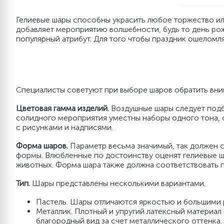
Стойки для шаров
Лента кружевная
Любимые герои
Хлопушки, краска Холи
Пергамент
36''/91
День 
30-36'
Праздн
Серпа
Гелиевые шары способны украсить любое торжество ил
добавляет мероприятию волшебности, будь то день рож
2
2
5
Аксессуары и атрибутика
Лента шифон
Упаковка на День Рождения
Мужские
Аэромозаика
Праздники
9''/13 
Новор
Специа
Шарик
популярный атрибут. Для того чтобы праздник ошеломл
6
Карнавальные наборы
Лента фатин
Упаковка с любовью
Новогодние пакеты для вина
Клей для шаров
17"/43см
Хэллоуин
Лепестки роз
Новый
40-70'
Специалисты советуют при выборе шаров обратить вним
Мыльные пузыри, слаймы,
Флористическая сетка
Пакеты, упаковка для вина
Полироль для шаров
Разно
Шары 
Аэрод
наборы для лепки
Цветовая гамма изделий.
Воздушные шары следует подб
солидного мероприятия уместны наборы одного тона, 
с рисунками и надписями.
3
Цветная упаковочная бумага
Праздничная тематика и пожелания
Игровые наборы
30-36''
Поздра
Форма шаров.
Параметр весьма значимый, так должен 
формы. Влюбленные по достоинству оценят гелиевые ш
животных. Форма шара также должна соответствовать 
Крафтовая бумага однотонная
Праздничные
Светодиодные надписи
Разно
Тип.
Шары представлены несколькими вариантами.
Цветочные мотивы
Открытки
Любимые гер
Пастель. Шары отличаются яркостью и большими 
Металлик. Плотный и упругий латексный материал
благородный вид за счет металлического оттенка.