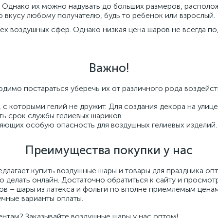
2
. Однако их можно надувать до больших размеров, располо
о вкусу любому получателю, будь то ребенок или взрослый.
х воздушных сфер. Однако низкая цена шаров не всегда по
Важно!
одимо постараться уберечь их от различного рода воздейст
 с которыми гелий не дружит. Для создания декора на улиц
ь срок службы гелиевых шариков.
яющих особую опасность для воздушных гелиевых изделий.
Преимущества покупки у нас
лагает купить воздушные шары и товары для праздника опт
о делать онлайн. Достаточно обратиться к сайту и просмот
ов – шары из латекса и фольги по вполне приемлемым цена
ичные варианты оплаты.
нтам? Заказывайте воздушные шары у нас оптом!