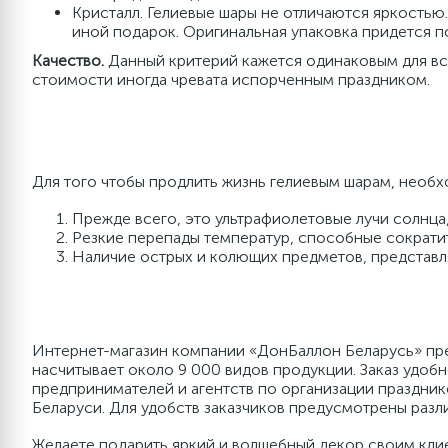
Конфетти, пенопласт,
Кристалл. Гелиевые шары не отличаются яркостью
Свадьба
серпантин, глиттер
иной подарок. Оригинальная упаковка придется п
Качество.
Данный критерий кажется одинаковым для все
стоимости иногда чревата испорченным праздником.
Наклейки
Одноразовая посуда
Для того чтобы продлить жизнь гелиевым шарам, необх
Топперы
Прежде всего, это ультрафиолетовые лучи солнца,
Резкие перепады температур, способные сократит
Наличие острых и колющих предметов, представл
Одноразовые салфетки
Шпажки для канапе и
десертов
Интернет-магазин компании «ДонБаллон Беларусь» пред
насчитывает около 9 000 видов продукции. Заказ удобн
предпринимателей и агентств по организации праздник
Парики, пряди, бороды и носы
Беларуси. Для удобств заказчиков предусмотрены разл
Желаете подарить яркий и волшебный декор своим клие