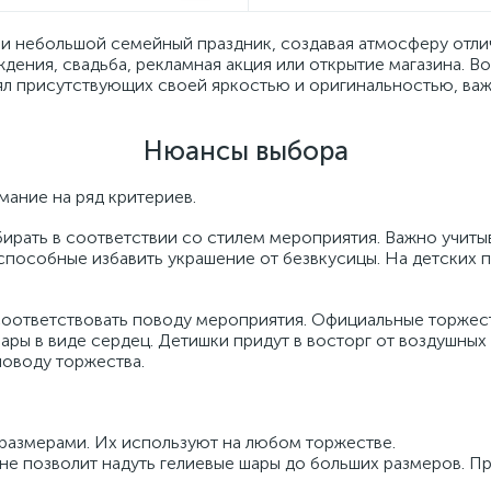
 см
Рождения
' ультра Сердца
ичная тематика
нтин
и небольшой семейный праздник, создавая атмосферу отлич
дения, свадьба, рекламная акция или открытие магазина. В
3
3
5
4
6
см
ожденный
льные фигуры
и пенопласт
ял присутствующих своей яркостью и оригинальностью, важ
3
5
1
Нюансы выбора
 год
 ультра Сердца
ание на ряд критериев.
24
17
е
для фотозоны
изайн
ирать в соответствии со стилем мероприятия. Важно учиты
способные избавить украшение от безвкусицы. На детских 
20
 ультра Звезды
вления и пожелания
соответствовать поводу мероприятия. Официальные торжес
ары в виде сердец. Детишки придут в восторг от воздушны
13
поводу торжества.
е
7
ои
размерами. Их используют на любом торжестве.
 не позволит надуть гелиевые шары до больших размеров. 