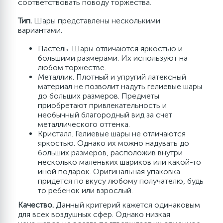
соответствовать поводу торжества.
Аксессуары и атрибутика
Флористика
Тип.
Шары представлены несколькими
вариантами.
Карнавальные наборы
Пастель. Шары отличаются яркостью и
большими размерами. Их используют на
любом торжестве.
Мыльные пузыри, слаймы, наборы для лепки
Металлик. Плотный и упругий латексный
материал не позволит надуть гелиевые шары
до больших размеров. Предметы
Игровые наборы
приобретают привлекательность и
необычный благородный вид за счет
металлического оттенка.
Кристалл. Гелиевые шары не отличаются
Светодиодные надписи
яркостью. Однако их можно надувать до
больших размеров, расположив внутри
несколько маленьких шариков или какой-то
Открытки
иной подарок. Оригинальная упаковка
придется по вкусу любому получателю, будь
то ребенок или взрослый.
Конфетти, пенопласт, серпантин, глиттер
Качество.
Данный критерий кажется одинаковым
для всех воздушных сфер. Однако низкая