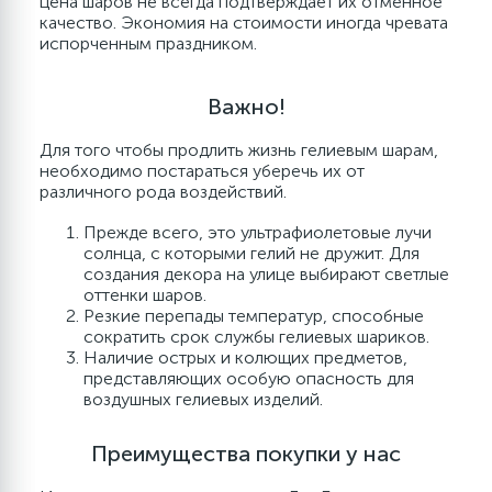
цена шаров не всегда подтверждает их отменное
Наклейки
качество. Экономия на стоимости иногда чревата
испорченным праздником.
Одноразовая посуда
Важно!
Для того чтобы продлить жизнь гелиевым шарам,
Топперы
необходимо постараться уберечь их от
различного рода воздействий.
Одноразовые салфетки
Прежде всего, это ультрафиолетовые лучи
солнца, с которыми гелий не дружит. Для
создания декора на улице выбирают светлые
оттенки шаров.
Шпажки для канапе и десертов
Резкие перепады температур, способные
сократить срок службы гелиевых шариков.
Наличие острых и колющих предметов,
Парики, пряди, бороды и носы
представляющих особую опасность для
воздушных гелиевых изделий.
Свечи декоративные
Преимущества покупки у нас