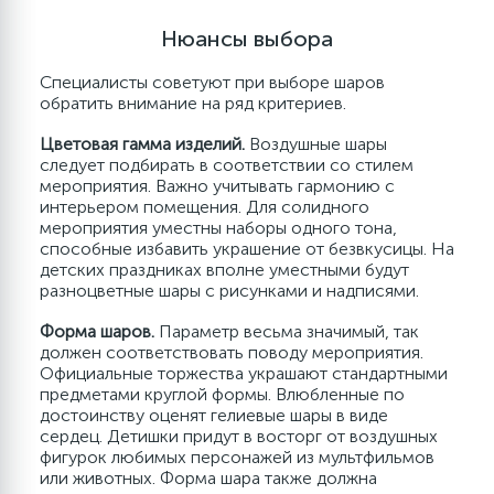
Контакты
Контакты
Специальные шары
Буквы и надписи
Дождик, тассел, фотозона
Банты
Нюансы выбора
20
Магазин Cash&Carry
Магазин Cash&Carry
Шары для упаковки
3D Фигуры и Deco Bubble
Гирлянды, плакаты, подвески
Наполнитель для коробок
Специалисты советуют при выборе шаров
обратить внимание на ряд критериев.
Цветовая гамма изделий.
Воздушные шары
Система скидок
Система скидок
Deco Bubble
Колпаки
Пакеты
следует подбирать в соответствии со стилем
мероприятия. Важно учитывать гармонию с
интерьером помещения. Для солидного
7
Свечи для торта
Коробки для воздушных шаров
мероприятия уместны наборы одного тона,
способные избавить украшение от безвкусицы. На
детских праздниках вполне уместными будут
Бумага
Конверты для денег
разноцветные шары с рисунками и надписями.
Форма шаров.
Параметр весьма значимый, так
должен соответствовать поводу мероприятия.
Открытки Мини
Для вина
Официальные торжества украшают стандартными
предметами круглой формы. Влюбленные по
достоинству оценят гелиевые шары в виде
3
Наполнитель для подарков
Хлопушки, краска Холи
сердец. Детишки придут в восторг от воздушных
фигурок любимых персонажей из мультфильмов
или животных. Форма шара также должна