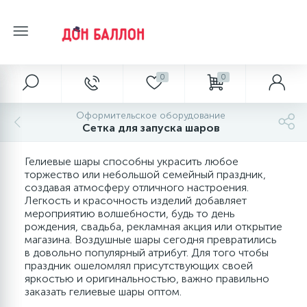
0
0
Главное меню
Воздушные шары из латекса
Воздушные шары из фольги
Гелий и ГО
Грузики
Палочки и насадки
Маркеры и наклейки
Компрессоры и насосы
Товары для праздника
Упаковка для подарков
Главное меню
Оформительское оборудование
1
1
Сетка для запуска шаров
Главная
Грузики фольгированные
Новый год
Главная
Круглые без рисунка
Оформительские без рисунка
Гелий
Наборы палочек и насадок
Компрессоры
Языки
Коробки
Гелиевые шары способны украсить любое
15
3
торжество или небольшой семейный праздник,
О магазине
О магазине
Круглые с рисунком
Сердца, круги и звезды с рисунком
Газовое оборудование
Насадки
Виниловые стикеры
Насосы
Перья
Ленты
создавая атмосферу отличного настроения.
Легкость и красочность изделий добавляет
мероприятию волшебности, будь то день
Оплата
Оплата
Сердца
Цифры
Палочки
Маркеры
Сувенирные деньги
Упаковочная бумага
рождения, свадьба, рекламная акция или открытие
магазина. Воздушные шары сегодня превратились
в довольно популярный атрибут. Для того чтобы
12
7
Доставка и самовывоз
Доставка и самовывоз
Шары для моделирования
Фигурные
Наклейки
Бенгальские огни, фонтаны
Упаковочная пленка
праздник ошеломлял присутствующих своей
яркостью и оригинальностью, важно правильно
заказать гелиевые шары оптом.
20