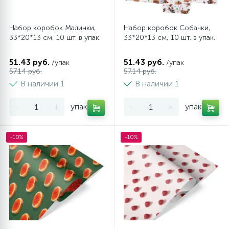
Наклейки
Набор коробок Малинки,
Набор коробок Собачки,
33*20*13 см, 10 шт. в упак.
33*20*13 см, 10 шт. в упак.
Одноразовая посуда
51.43 руб.
51.43 руб.
/упак
/упак
57.14 руб.
57.14 руб.
Топперы
В наличии 1
В наличии 1
-
+
упак
-
+
упак
Одноразовые салфетки
-10%
-10%
Шпажки для канапе и десертов
Парики, пряди, бороды и носы
Свечи декоративные