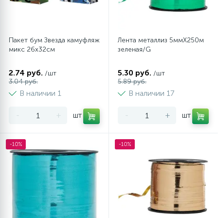
Пакет бум Звезда камуфляж
Лента металлиз 5ммХ250м
микс 26х32см
зеленая/G
2.74 руб.
5.30 руб.
/шт
/шт
3.04 руб.
5.89 руб.
В наличии 1
В наличии 17
-
+
шт
-
+
шт
-10%
-10%