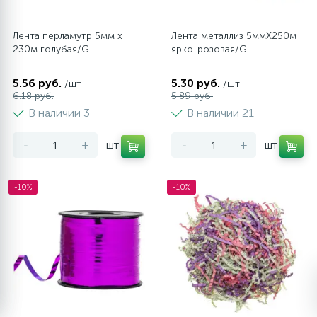
Лента перламутр 5мм х
Лента металлиз 5ммХ250м
230м голубая/G
ярко-розовая/G
5.56 руб.
5.30 руб.
/шт
/шт
6.18 руб.
5.89 руб.
В наличии 3
В наличии 21
-
+
шт
-
+
шт
-10%
-10%