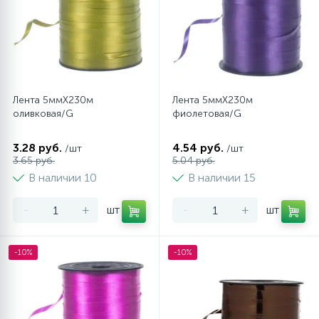
Лента 5ммХ230м
Лента 5ммХ230м
оливковая/G
фиолетовая/G
3.28 руб.
4.54 руб.
/шт
/шт
3.65 руб.
5.04 руб.
В наличии 10
В наличии 15
-
+
шт
-
+
шт
-10%
-10%