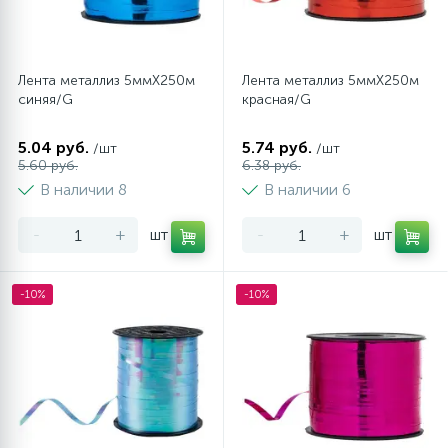
Лента металлиз 5ммХ250м
Лента металлиз 5ммХ250м
синяя/G
красная/G
5.04 руб.
5.74 руб.
/шт
/шт
5.60 руб.
6.38 руб.
В наличии 8
В наличии 6
-
+
шт
-
+
шт
-10%
-10%