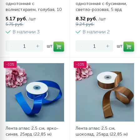
однотонная с
однотонная с бусинами,
волнист.краем, голубая, 10
светло-розовая, 5 ярд
ярд (9,14 м)
(4,57м)
5.17 руб.
8.32 руб.
/шт
/шт
5.75 руб.
9.24 руб.
В наличии 3
В наличии 2
-
+
шт
-
+
шт
-10%
-10%
Лента атлас 2,5 см, ярко-
Лента атлас 2,5 см,
синяя, 25ярд (22,85 м)
шоколад, 25ярд (22,85 м)