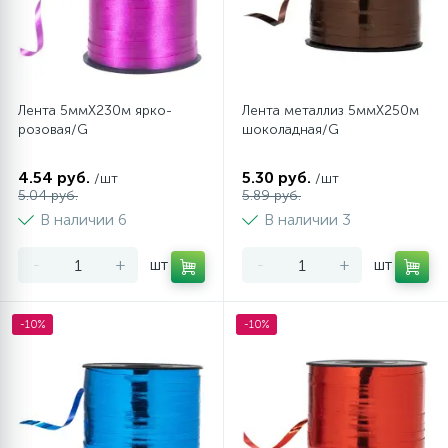
Лента 5ммХ230м ярко-
Лента металлиз 5ммХ250м
розовая/G
шоколадная/G
4.54 руб.
5.30 руб.
/шт
/шт
5.04 руб.
5.89 руб.
В наличии 6
В наличии 3
-
+
шт
-
+
шт
-10%
-10%