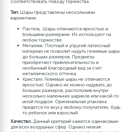
соответствовать поводу торжества.
Флористика
Аэромозаика
Шарики пенопласт
Тип.
Шары представлены несколькими
вариантами.
Лепестки роз
Клей для шаров
Пастель. Шары отличаются яркостью и
большими размерами. Их используют на
любом торжестве.
Полироль для шаров
Металлик. Плотный и упругий латексный
материал не позволит надуть гелиевые шары
до больших размеров. Предметы
приобретают привлекательность и
необычный благородный вид за счет
металлического оттенка.
Кристалл. Гелиевые шары не отличаются
яркостью. Однако их можно надувать до
больших размеров, расположив внутри
несколько маленьких шариков или какой-то
иной подарок. Оригинальная упаковка
придется по вкусу любому получателю, будь
то ребенок или взрослый.
Качество.
Данный критерий кажется одинаковым
для всех воздушных сфер. Однако низкая