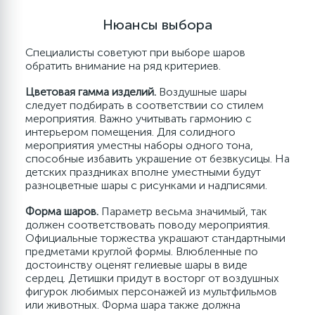
Контакты
Любимые герои
Цветы
Пружинные хлопушки
Поздравления
Контакты
Специальные шары
Буквы и надписи
Грузики
Эмоджи
Свадьба
Конфетти
Одноразовые тарелки
Банты
Нюансы выбора
20
11
5
4
1
Магазин Cash&Carry
Хэллоуин
Новый Год
Пневмохлопушки (32/80 см)
Свадьба
Магазин Cash&Carry
Шары для упаковки
3D Фигуры и Deco Bubble
Оформительское оборудование
Конфетти пластик
Пики для канапе
Наполнитель для коробок
Специалисты советуют при выборе шаров
обратить внимание на ряд критериев.
48
5
1
Цветовая гамма изделий.
Воздушные шары
Система скидок
Для открыток и приглашений
Пневмохлопушки (40/100 см)
Система скидок
Deco Bubble
Палочки и насадки
Гирлянды
Конфетти слюда
Сервировка десертов
Пакеты
следует подбирать в соответствии со стилем
мероприятия. Важно учитывать гармонию с
интерьером помещения. Для солидного
3
8
7
1
Любовь
Маркеры и наклейки
Плакаты
Краска Холи
Конфетти для декора
Трубочки и палочки для коктейлей
Коробки для воздушных шаров
мероприятия уместны наборы одного тона,
способные избавить украшение от безвкусицы. На
детских праздниках вполне уместными будут
27
6
Пневмохлопушки (20-40 см)
Бумага
Печать на шарах
Подвески
Юбилей
Конфетти тишью
разноцветные шары с рисунками и надписями.
Форма шаров.
Параметр весьма значимый, так
27
должен соответствовать поводу мероприятия.
Детская тематика
Хлопушки Мини
Для вина
Компрессоры и насосы
Конфетти фольга
Официальные торжества украшают стандартными
предметами круглой формы. Влюбленные по
достоинству оценят гелиевые шары в виде
3
Стойки для шаров
Наполнитель для подарков
Серпантин
сердец. Детишки придут в восторг от воздушных
фигурок любимых персонажей из мультфильмов
или животных. Форма шара также должна
5
6