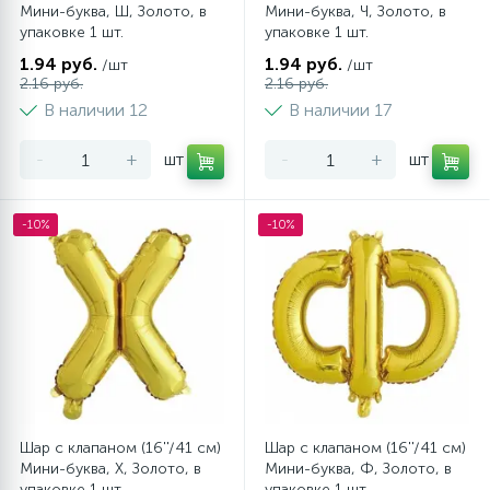
Мини-буква, Ш, Золото, в
Мини-буква, Ч, Золото, в
Наклейки
упаковке 1 шт.
упаковке 1 шт.
1.94 руб.
1.94 руб.
/шт
/шт
2.16 руб.
2.16 руб.
Одноразовая посуда
В наличии 12
В наличии 17
-
+
шт
-
+
шт
Топперы
-10%
-10%
Одноразовые салфетки
Шпажки для канапе и десертов
Парики, пряди, бороды и носы
Свечи декоративные
Шар с клапаном (16''/41 см)
Шар с клапаном (16''/41 см)
Мини-буква, Х, Золото, в
Мини-буква, Ф, Золото, в
упаковке 1 шт.
упаковке 1 шт.