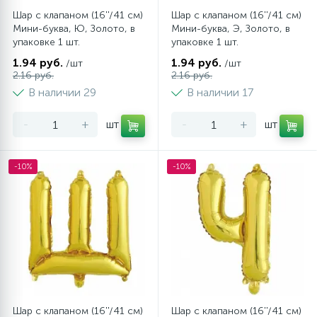
Праздники
Аксессуары и атрибутика
Флористика
Специальные фигуры
Аэромозаика
Шар с клапаном (16''/41 см)
Шар с клапаном (16''/41 см)
Мини-буква, Ю, Золото, в
Мини-буква, Э, Золото, в
упаковке 1 шт.
упаковке 1 шт.
3
1
Хэллоуин
Карнавальные наборы
40-70' ультра Сердца
Клей для шаров
1.94 руб.
1.94 руб.
/шт
/шт
2.16 руб.
2.16 руб.
17
В наличии 29
В наличии 17
Шары для фотозоны
Аэродизайн
Полироль для шаров
Мыльные пузыри, слаймы, наборы для лепки
-
+
шт
-
+
шт
20
30-36'' ультра Звезды
Поздравления и пожелания
Игровые наборы
-10%
-10%
13
Разное
Светодиодные надписи
7
Любимые герои
Открытки
2
Свадьба
Конфетти, пенопласт, серпантин, глиттер
Шар с клапаном (16''/41 см)
Шар с клапаном (16''/41 см)